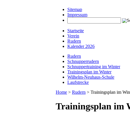
Sitemap
Impressum
instagram beiträge downloaden
Startseite
Verein
Rudern
Kalender 2026
Rudern
Schnupperrudern
Schnuppertraining im Winter
Trainingsplan im Winter
Wilhelm-Neuhaus-Schule
Laufstrecke
Home
>
Rudern
> Trainingsplan im Win
Trainingsplan im W