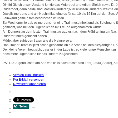
Gleich bei der Ankunft wurden die Boote bereit gemacht und nach dem Bezug d
Dimitri Gleich unser Vorstand lenkte das Motorboot und Artjom Gleich sowie Dr.
Ruderboot, denn beide sind Masters-Ruderer(Altersklassen Ruderer), welche di
Jeweils morgens und am Nachmittag ging es für ca. 10 bis 15 Km auf den See.
Leinwand gemeinsam besprochen wurden.
Zur Wochenmitte gab es morgens nur eine Trainingseinheit und als Belohnung für
gemacht, was bei den Jugendlichen mit Freude aufgenommen wurde.
Am Donnerstag dem letzten Trainingstag gab es nach dem Frühtraining am Nachmi
Ruderer-innen gemacht haben.
Müde, aber zufrieden traten alle die Heimreise an.
Das Trainer-Team ist jetzt schon gespannt, ob die Arbeit bei den diesjährigen Reg
Der kleine Verein freut sich, dass er in der Lage ist, so viele junge Menschen 
noch mehr Jugendliche für das Rudern zu gewinnen.
PS: Die Jugendlichen am See von links nach rechts sind Leni, Laura, Andrej, S
Version zum Drucken
Per E-Mail versenden
Newsletter abonnieren