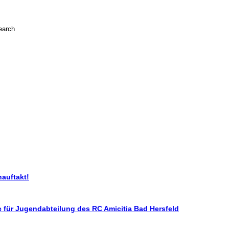
nauftakt!
 für Jugendabteilung des RC Amicitia Bad Hersfeld